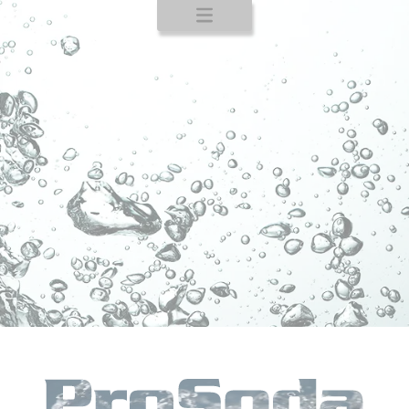
Startseite
Produkte
Service
Kontakt
CO
2