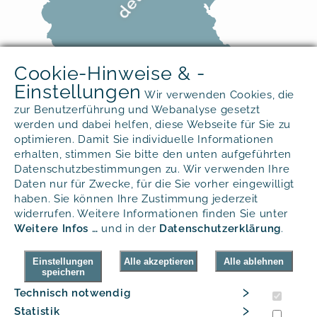
Cookie-Hinweise & -
Einstellungen
Wir verwenden Cookies, die
zur Benutzerführung und Webanalyse gesetzt
werden und dabei helfen, diese Webseite für Sie zu
optimieren. Damit Sie individuelle Informationen
erhalten, stimmen Sie bitte den unten aufgeführten
Sie haben Fragen?
Datenschutzbestimmungen zu. Wir verwenden Ihre
Daten nur für Zwecke, für die Sie vorher eingewilligt
Gerne beantworten wir Ihnen alle
haben. Sie können Ihre Zustimmung jederzeit
widerrufen. Weitere Informationen finden Sie unter
Fragen rund um unsere Produkte.
Weitere Infos …
und in der
Daten­schutz­erklärung
.
Tel.
+49 (0) 40 - 300 33 09 55
Kontaktformular
Einstellungen
Alle akzeptieren
Alle ablehnen
speichern
E-Mail
›
Technisch notwendig
›
© ProSoda GmbH 2026
Statistik