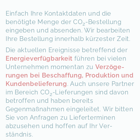
Einfach Ihre Kontaktdaten und die
benötigte Menge der CO
-Bestellung
2
eingeben und absenden. Wir bearbeiten
Ihre Bestellung innerhalb kürzester Zeit.
Die aktuellen Ereig­nisse betref­fend der
Energie­verfüg­barkeit
füh­ren bei vielen
Unter­nehmen momen­tan zu
Verzöge­
rungen bei Be­schaf­fung
, Pro­duk­tion und
Kunden­be­lie­ferung
. Auch unsere Part­ner
im Be­reich CO
-Lie­fe­rungen sind davon
2
betroffen und haben bereits
Gegenmaßnahmen eingeleitet. Wir bitten
Sie von Anfragen zu Liefer­terminen
abzu­sehen und hoffen auf Ihr Ver­
ständnis.