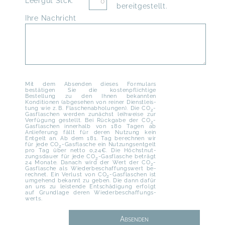
Leergut Stck.
bereitgestellt.
Ihre Nachricht
Mit dem Absenden dieses Formulars
bestätigen Sie die kosten­pflichtige
Bestellung zu den Ihnen bekannten
Konditionen (abgesehen von reiner Dienst­leis­
tung wie z. B. Fla­schen­ab­ho­lungen). Die CO
-
2
Gas­flaschen werden zunächst leihweise zur
Verfügung gestellt. Bei Rück­gabe der CO
-
2
Gasflaschen innerhalb von 180 Tagen ab
Anlieferung fällt für deren Nutzung kein
Entgelt an. Ab dem 181. Tag berechnen wir
für jede CO
-Gasflasche ein Nut­zungs­ent­gelt
2
pro Tag über netto 0,24€. Die Höchst­nut­
zungs­dauer für jede CO
-Gas­flasche beträgt
2
24 Monate. Danach wird der Wert der CO
-
2
Gas­flasche als Wieder­beschaf­fungs­wert be­
rech­net. Ein Ver­lust von CO
-Gas­flaschen ist
2
umgehend bekannt zu geben. Die dann dafür
an uns zu leistende Entschädigung erfolgt
auf Grundlage deren Wieder­beschaffungs­
werts.