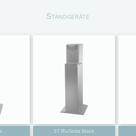
Standgeräte
a
ST BluSoda Black