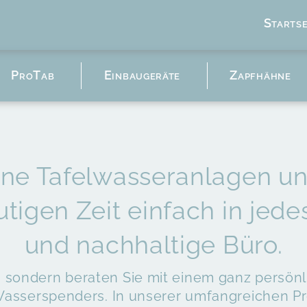
Startse
Startseite
ProTab
Einbaugeräte
Zapfhähne
Produkte
Auftischgeräte
Standgeräte
ne Tafelwasseranlagen u
ProTab
utigen Zeit einfach in je
Einbaugeräte
Zapfhähne
und nachhaltige Büro.
Trinkbrunnen
t, sondern beraten Sie mit einem ganz persö
Trinkflaschen
asserspenders. In unserer umfangreichen Pro