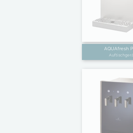
AQUAfresh 
Auftischger