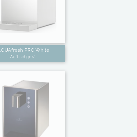
AQUAfresh PRO White
Auftischgerät