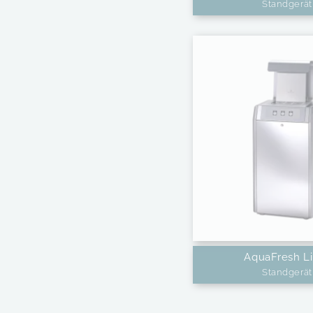
Standgerät
AquaFresh L
Standgerät