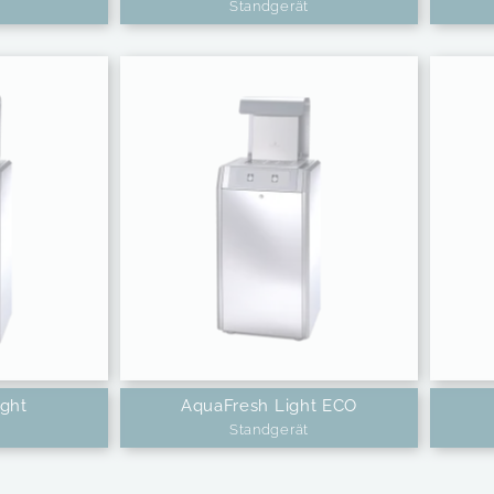
Standgerät
ight
AquaFresh Light ECO
Standgerät