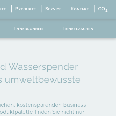
ite
Produkte
Service
Kontakt
CO
2
Trinkbrunnen
Trinkflaschen
nd Wasserspender
des umweltbewusste
nlichen, kostensparenden Business
duktpalette finden Sie nicht nur