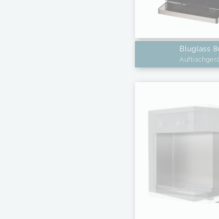
Bluglass 8
Auftischger