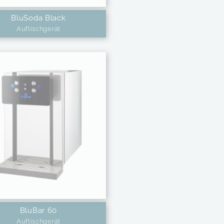
BluSoda Black
Auftischgerät
BluBar 60
Auftischgerät