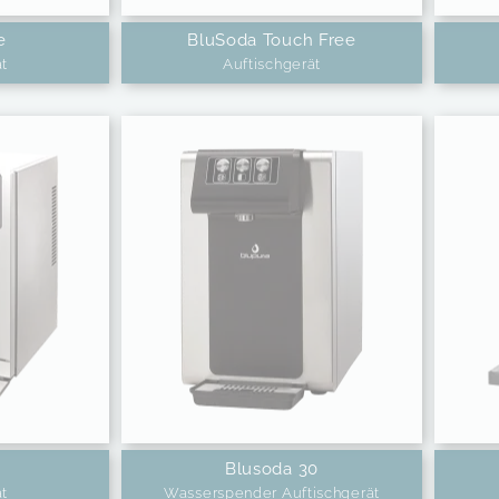
e
BluSoda Touch Free
ät
Auftischgerät
Blusoda 30
ät
Wasserspender Auftischgerät