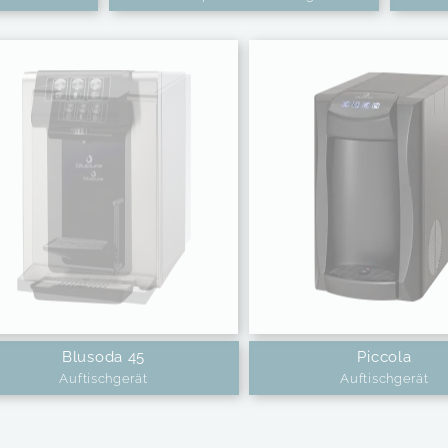
Blusoda 45
Piccola
Auftischgerät
Auftischgerät