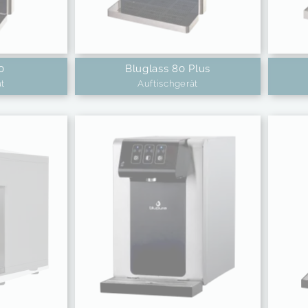
0
Bluglass 80 Plus
ät
Auftischgerät