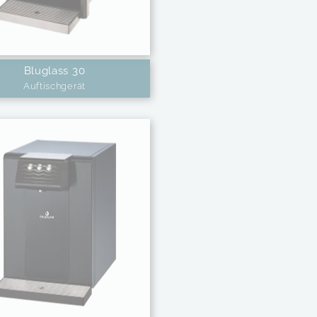
Bluglass 30
Auftischgerät