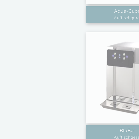
Aqua-Cub
Auftischger
BluBar
Auftischger