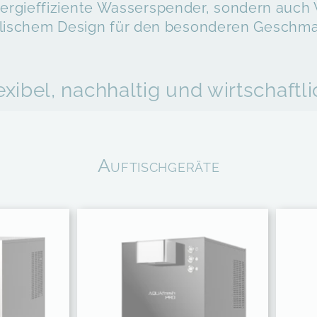
nergieffiziente Wasserspender, sondern auc
Service
ylischem Design für den besonderen Geschma
Kontakt
CO
2
exibel, nachhaltig und wirtschaftli
Auftischgeräte