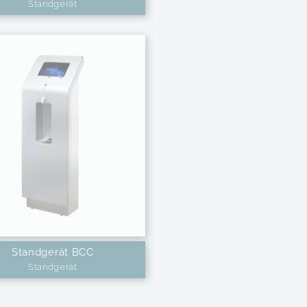
Standgerät
Standgerät BCC
Standgerät