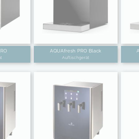
PRO
AQUAfresh PRO Black
ät
Auftischgerät