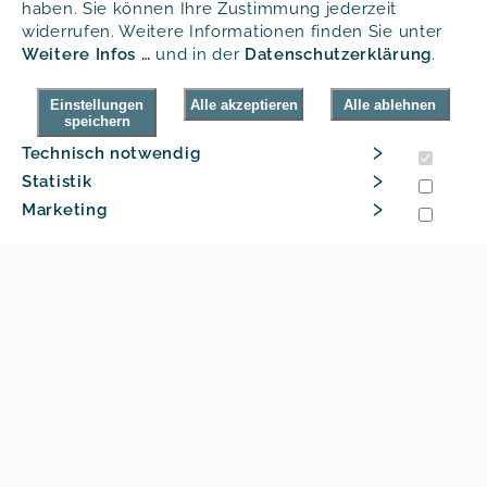
haben. Sie können Ihre Zustimmung jederzeit
Abmessungen
widerrufen. Weitere Informationen finden Sie unter
Weitere Infos …
und in der
Daten­schutz­erklärung
.
Karbonator und Kühler in einem edlen,
Einstellungen
Alle akzeptieren
Alle ablehnen
speichern
abgestimmten Design
›
Technisch notwendig
Hochwertige Touch-Bedienung
›
Statistik
›
Das Gehäuse besteht komplett aus
Marketing
pulverbeschichtetem Stahl
Extrem geringes Betriebsgeräusch
Wasser- und CO
-Leererkennung
2
Zapferlebnis durch LED-Beleuchtung
Stabilisierung der Tropfschale mit
Magnetkopf
Individuelle Farbausführung (ab 25 Stück)
Verwendetes Kältemittel R 290 (besonders