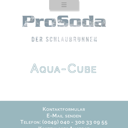
Startseite
Produkte
Auftischgeräte
Standgeräte
ProTab
Aqua-Cube
Einbaugeräte
Zapfhähne
Trinkbrunnen
Trinkflaschen
Kontaktformular
Service
E-Mail senden
Telefon: (0049) 040 - 300 33 09 55
Kontakt