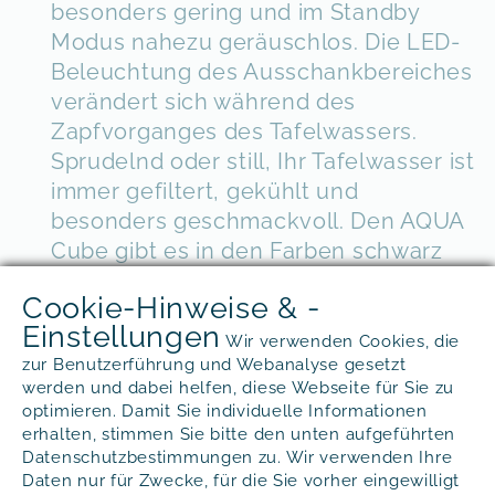
besonders gering und im Standby
Modus nahezu geräuschlos. Die LED-
Beleuchtung des Ausschankbereiches
verändert sich während des
Zapfvorganges des Tafelwassers.
Sprudelnd oder still, Ihr Tafelwasser ist
immer gefiltert, gekühlt und
besonders geschmackvoll. Den AQUA
Cube gibt es in den Farben schwarz
und weiß.
Cookie-Hinweise & -
Das natürliche Kältemittel R290 sorgt
Einstellungen
Wir verwenden Cookies, die
für einen besonders ökologischen
zur Benutzerführung und Webanalyse gesetzt
Einsatz.
werden und dabei helfen, diese Webseite für Sie zu
optimieren. Damit Sie individuelle Informationen
erhalten, stimmen Sie bitte den unten aufgeführten
Datenschutzbestimmungen zu. Wir verwenden Ihre
Eigenschaften
Modifikation
Daten nur für Zwecke, für die Sie vorher eingewilligt