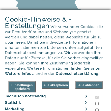
Cookie-Hinweise & -
Einstellungen
Wir verwenden Cookies, die
zur Benutzerführung und Webanalyse gesetzt
werden und dabei helfen, diese Webseite für Sie zu
optimieren. Damit Sie individuelle Informationen
erhalten, stimmen Sie bitte den unten aufgeführten
Sie haben Fragen?
Datenschutzbestimmungen zu. Wir verwenden Ihre
Daten nur für Zwecke, für die Sie vorher eingewilligt
Gerne beantworten wir Ihnen alle
haben. Sie können Ihre Zustimmung jederzeit
widerrufen. Weitere Informationen finden Sie unter
Fragen rund um unsere Produkte.
Weitere Infos …
und in der
Daten­schutz­erklärung
.
Tel.
+49 (0) 40 - 300 33 09 55
Kontaktformular
Einstellungen
Alle akzeptieren
Alle ablehnen
speichern
E-Mail
›
Technisch notwendig
›
© ProSoda GmbH 2026
Statistik
›
Marketing