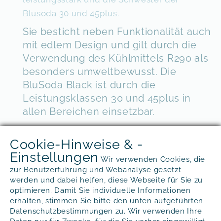
Blusoda 30 und 45plus.
Sie besticht neben Funktionalität auch
mit edlem Design und gilt durch die
Verwendung des Kühlmittels R290 als
besonders umweltbewusst. Die
BluSoda Black ist durch die
Leistungsklassen 30 und 45plus in
allen Bereichen einsetzbar.
Durch die kompakte Bauweise dieses
Cookie-Hinweise & -
Wasserspender´s von 41,8H x 26,1B x
Einstellungen
49,9T cm erfordert die BluSoda nur
Wir verwenden Cookies, die
eine sehr geringe Stellfläche und ist
zur Benutzerführung und Webanalyse gesetzt
werden und dabei helfen, diese Webseite für Sie zu
überall einsetzbar. Der BluSoda Black
optimieren. Damit Sie individuelle Informationen
Wasserspender ist auch
erhalten, stimmen Sie bitte den unten aufgeführten
als Standgerät
erhältlich.
Datenschutzbestimmungen zu. Wir verwenden Ihre