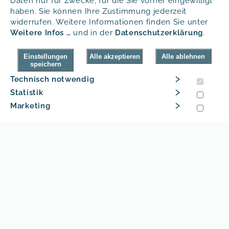
Daten nur für Zwecke, für die Sie vorher eingewilligt
haben. Sie können Ihre Zustimmung jederzeit
widerrufen. Weitere Informationen finden Sie unter
Weitere Infos …
und in der
Daten­schutz­erklärung
.
Eigenschaften
Modifikation
Abmessungen
Einstellungen
Alle akzeptieren
Alle ablehnen
speichern
›
Technisch notwendig
• Edles und hochwertiges Design aus
›
Statistik
Edelstahl
›
Marketing
• Hohe Robustheit
• Extrem geringes Betriebsgeräusch
• Temperatur einstellbar
• Geschützter Auslaufhahn durch
abnehmbaren Edelstahl
Berührungsschutz
• Abnehmbare und leicht zu
reinigende Abtropfschale
• Höhenverstellbarer und