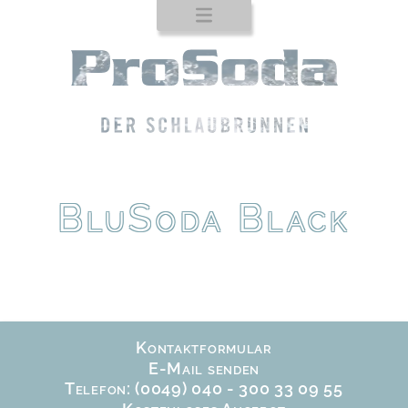
Startseite
Produkte
Auftischgeräte
Standgeräte
ProTab
BluSoda Black
Einbaugeräte
Zapfhähne
Trinkbrunnen
Trinkflaschen
Kontaktformular
Service
E-Mail senden
Telefon: (0049) 040 - 300 33 09 55
Kontakt