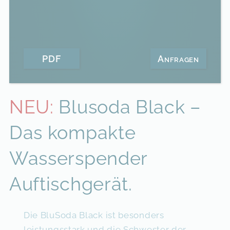
PDF
Anfragen
NEU:
Blusoda Black –
Das kompakte
Wasserspender
Auftischgerät.
Die BluSoda Black ist besonders
leistungsstark und die Schwester der