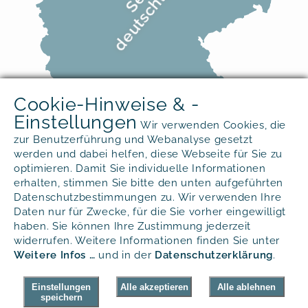
Cookie-Hinweise & -
Einstellungen
Wir verwenden Cookies, die
zur Benutzerführung und Webanalyse gesetzt
werden und dabei helfen, diese Webseite für Sie zu
optimieren. Damit Sie individuelle Informationen
erhalten, stimmen Sie bitte den unten aufgeführten
Sie haben Fragen?
Datenschutzbestimmungen zu. Wir verwenden Ihre
Daten nur für Zwecke, für die Sie vorher eingewilligt
Gerne beantworten wir Ihnen alle
haben. Sie können Ihre Zustimmung jederzeit
widerrufen. Weitere Informationen finden Sie unter
Fragen rund um unsere Produkte.
Weitere Infos …
und in der
Daten­schutz­erklärung
.
Tel.
+49 (0) 40 - 300 33 09 55
Kontaktformular
Einstellungen
Alle akzeptieren
Alle ablehnen
speichern
E-Mail