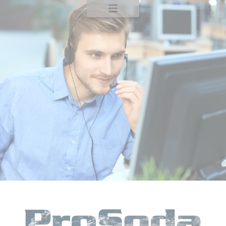
Startseite
Produkte
Service
Kontakt
CO
2