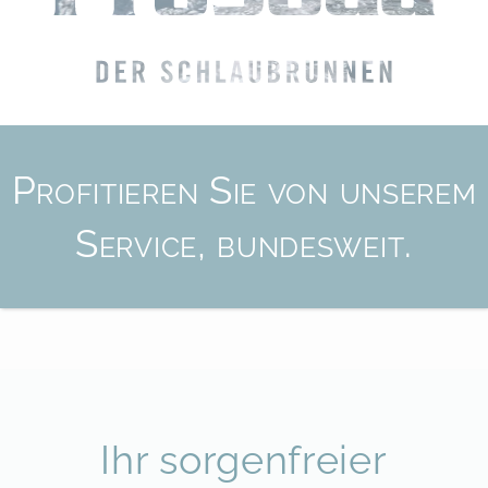
Pro­fi­tie­ren Sie von un­ser­em
Ser­vice, bun­des­weit.
Ihr sorgenfreier