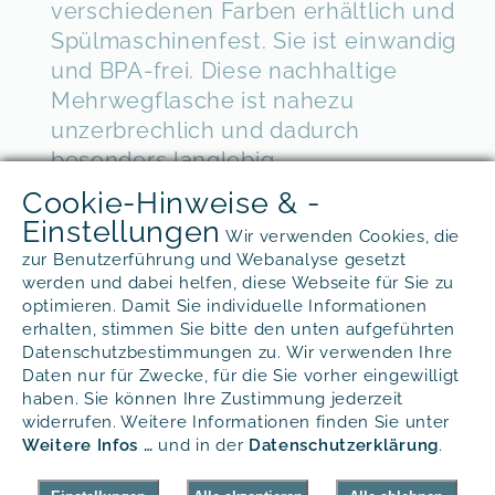
verschiedenen Farben erhältlich und
Spülmaschinenfest. Sie ist einwandig
und BPA-frei. Diese nachhaltige
Mehrwegflasche ist nahezu
unzerbrechlich und dadurch
besonders langlebig.
Cookie-Hinweise & -
Bleiben Sie besonders, und versehen
Einstellungen
Sie Ihre Aqua Tritan Trinkflasche mit
Wir verwenden Cookies, die
Ihrem Logo, Markennamen oder
zur Benutzerführung und Webanalyse gesetzt
werden und dabei helfen, diese Webseite für Sie zu
einem ganz individuellen Aufdruck.
optimieren. Damit Sie individuelle Informationen
erhalten, stimmen Sie bitte den unten aufgeführten
Datenschutzbestimmungen zu. Wir verwenden Ihre
Daten nur für Zwecke, für die Sie vorher eingewilligt
Eigenschaften
haben. Sie können Ihre Zustimmung jederzeit
widerrufen. Weitere Informationen finden Sie unter
Weitere Infos …
und in der
Daten­schutz­erklärung
.
AQUA TRITAN Trinkflasche – 600ml