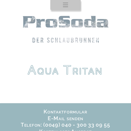
Startseite
Produkte
Auftischgeräte
Standgeräte
ProTab
Aqua Tritan
Einbaugeräte
Zapfhähne
Trinkbrunnen
Trinkflaschen
Kontaktformular
Service
E-Mail senden
Telefon: (0049) 040 - 300 33 09 55
Kontakt