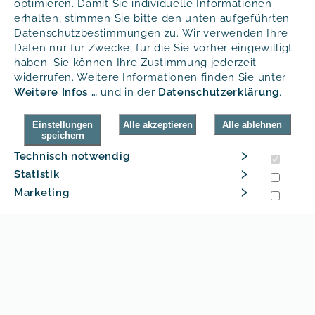
daher in ihrem Einsatz besonders
optimieren. Damit Sie individuelle Informationen
flexibel.
erhalten, stimmen Sie bitte den unten aufgeführten
Datenschutzbestimmungen zu. Wir verwenden Ihre
Daten nur für Zwecke, für die Sie vorher eingewilligt
haben. Sie können Ihre Zustimmung jederzeit
widerrufen. Weitere Informationen finden Sie unter
Eigenschaften
Modifikation
Weitere Infos …
und in der
Daten­schutz­erklärung
.
Abmessungen
Einstellungen
Alle akzeptieren
Alle ablehnen
speichern
›
Technisch notwendig
Edles und hochwertiges Design aus 100%
›
Statistik
Edelstahl (V2A)
›
Marketing
Hohe Robustheit
Extrem geringes Betriebsgeräusch
Geschützter Auslaufhahn durch abnehmbaren
Edelstahl Berührungsschutz
Abnehmbare und leicht zu reinigende
Abtropfschale