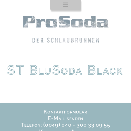
Startseite
Produkte
Auftischgeräte
Standgeräte
ProTab
ST BluSoda Black
Einbaugeräte
Zapfhähne
Trinkbrunnen
Trinkflaschen
Kontaktformular
Service
E-Mail senden
Telefon: (0049) 040 - 300 33 09 55
Kontakt