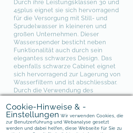
Durch ihre Leistungsklassen 30 und
45plus eignet sie sich hervorragend
für die Versorgung mit Still- und
Sprudelwasser in kleineren und
großen Unternehmen. Dieser
Wasserspender besticht neben
Funktionalität auch durch sein
elegantes schwarzes Design. Das
ebenfalls schwarze Cabinet eignet
sich hervorragend zur Lagerung von
Wasserfiltern und ist abschliessbar.
Durch die Verwendung des
Kühlmittels R600 gilt die BluSoda
Cookie-Hinweise & -
Black als besonders umweltbewusst.
Einstellungen
Wir verwenden Cookies, die
Die BluSoda Black ist
zur Benutzerführung und Webanalyse gesetzt
auch als Tischgerät
erhältlich und
werden und dabei helfen, diese Webseite für Sie zu